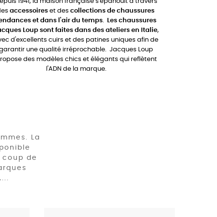
epuis 1941, la maison française s'épanouit à travers
des
accessoires
et des
collections de chaussures
endances et dans l'air du temps
.
Les chaussures
cques Loup sont faites dans des ateliers en Italie
,
ec d'excellents cuirs et des patines uniques afin de
garantir une qualité irréprochable.
Jacques Loup
ropose des modèles chics et élégants qui reflètent
l'ADN de la marque.
femmes. La
sponible
e coup de
arques
...