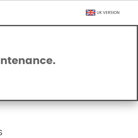
UK VERSION
intenance.
S