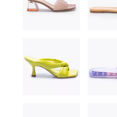
690,00 €
350,
195,
475,00 €