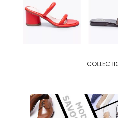
380,00 €
550,
COLLECTI